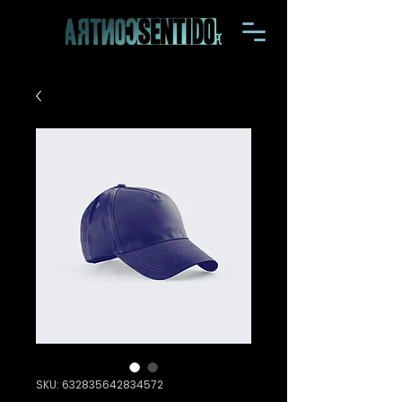
SKU: 632835642834572